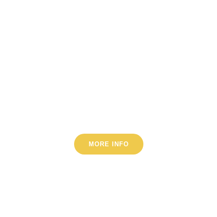
Concrete help
Promises for the
future
MORE INFO