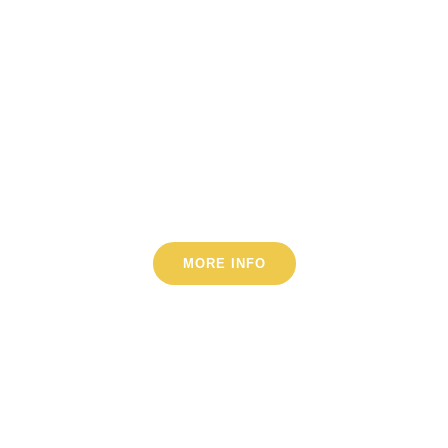
EVERYONE
Fusce vestibulum neque vel nisi
hendrerit rutrum. Mauris fermentum
mollis urna efficitur feugiat. Integer
aliquet, nisl sed vestibulum
ullamcorper,
MORE INFO