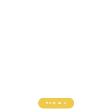
Recurring donations
Look at active
projects
MORE INFO