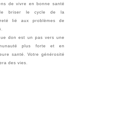
ns de vivre en bonne santé
de briser le cycle de la
reté lié aux problèmes de
é.
ue don est un pas vers une
munauté plus forte et en
leure santé. Votre générosité
era des vies.