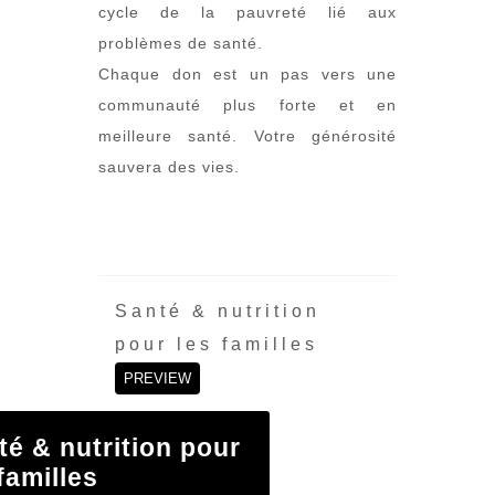
cycle de la pauvreté lié aux
problèmes de santé.
Chaque don est un pas vers une
communauté plus forte et en
meilleure santé. Votre générosité
sauvera des vies.
NOS
DOCUM
Santé & nutrition
pour les familles
PREVIEW
té & nutrition pour
familles