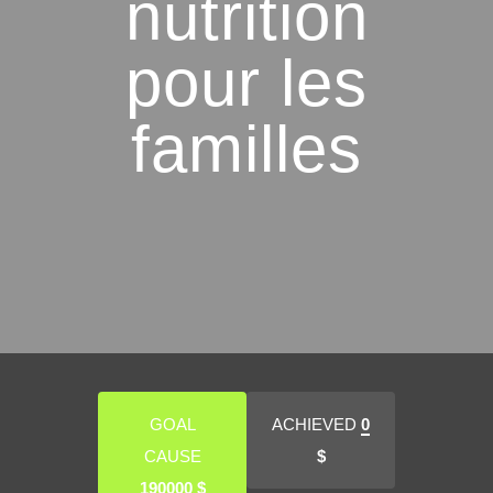
nutrition
pour les
familles
GOAL
ACHIEVED
0
CAUSE
$
190000
$