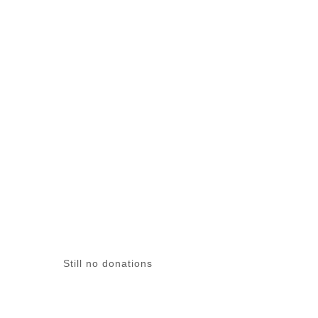
CAUSE
DONO
Still no donations