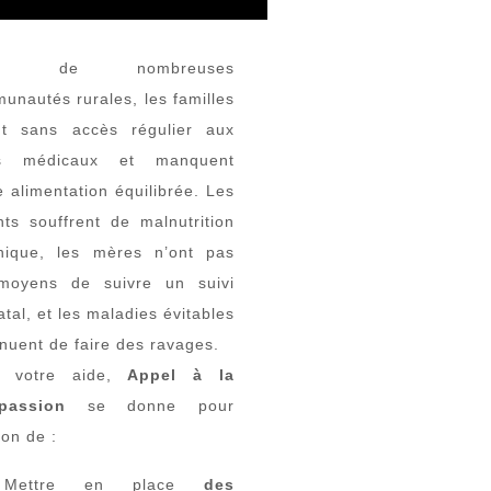
ns de nombreuses
unautés rurales, les familles
nt sans accès régulier aux
ns médicaux et manquent
e alimentation équilibrée. Les
nts souffrent de malnutrition
nique, les mères n’ont pas
moyens de suivre un suivi
tal, et les maladies évitables
inuent de faire des ravages.
c votre aide,
Appel à la
passion
se donne pour
ion de :
Mettre en place
des