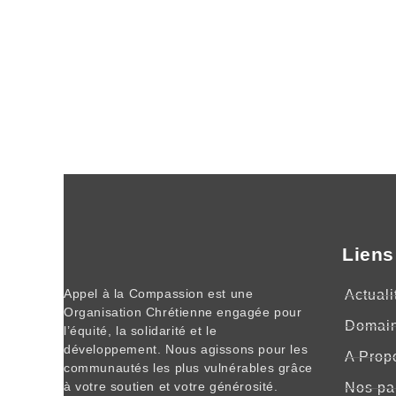
Liens
Appel à la Compassion est une
Actuali
Organisation Chrétienne engagée pour
Domai
l’équité, la solidarité et le
développement. Nous agissons pour les
A Prop
communautés les plus vulnérables grâce
à votre soutien et votre générosité.
Nos pa