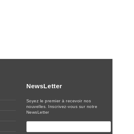
NewsLetter
Soyez le premier à recevoir nos
nouvelles. Inscrivez-vous sur notre
NewsLetter