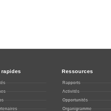
 rapides
Ressources
tés
Rapports
nes
Activités
os
Opportunités
rtenaires
Organigramme