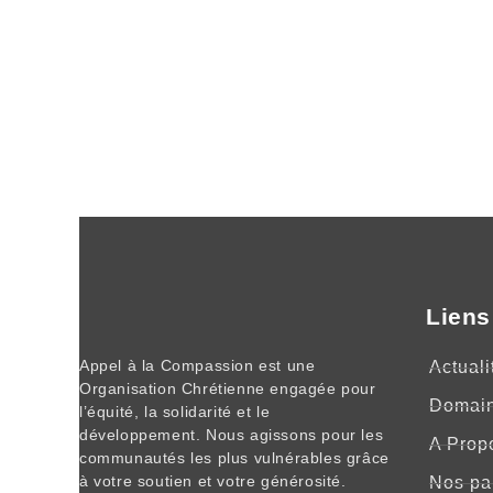
Liens
Appel à la Compassion est une
Actuali
Organisation Chrétienne engagée pour
Domai
l’équité, la solidarité et le
développement. Nous agissons pour les
A Prop
communautés les plus vulnérables grâce
à votre soutien et votre générosité.
Nos pa