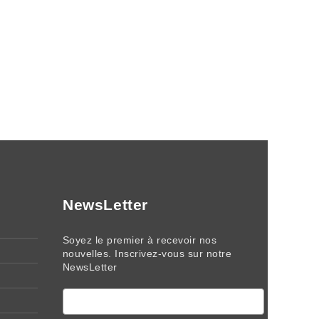
NewsLetter
Soyez le premier à recevoir nos
nouvelles. Inscrivez-vous sur notre
NewsLetter