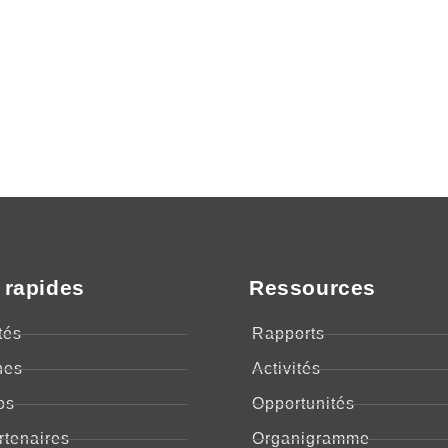
 rapides
Ressources
tés
Rapports
nes
Activités
os
Opportunités
rtenaires
Organigramme