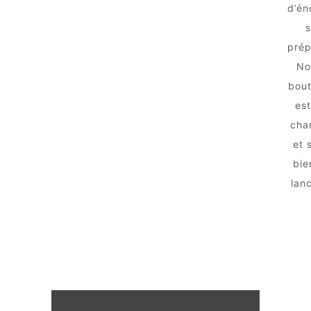
d’én
s
prép
No
bout
est
chan
et 
bie
lanc