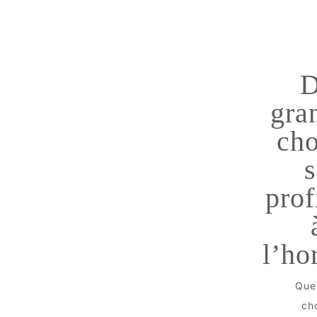
D
gra
cho
s
prof
l’ho
Que
ch