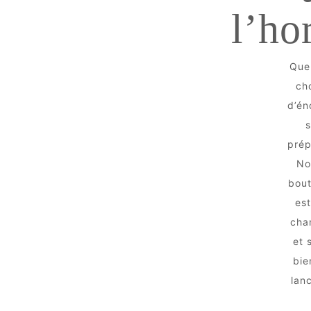
l’ho
Que
ch
d’én
s
prép
No
bout
est
chan
et 
bie
lanc