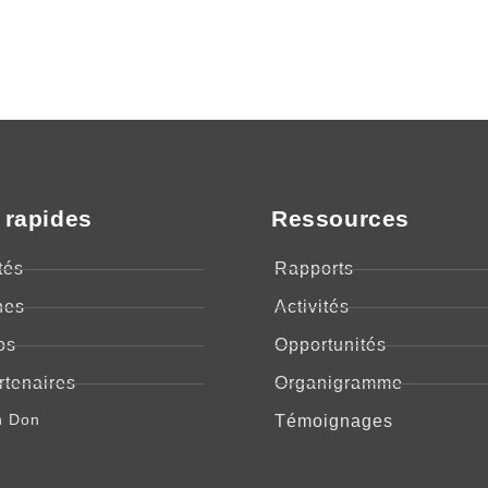
 rapides
Ressources
tés
Rapports
nes
Activités
os
Opportunités
rtenaires
Organigramme
n Don
Témoignages