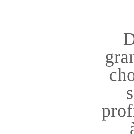
D
gra
cho
s
prof