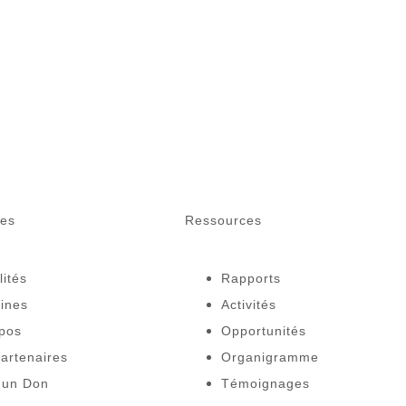
des
Ressources
lités
Rapports
ines
Activités
pos
Opportunités
artenaires
Organigramme
 un Don
Témoignages