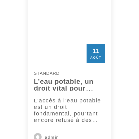
11
AOÛT
STANDARD
L’eau potable, un
droit vital pour
chaque
L’accès à l’eau potable
communauté
est un droit
fondamental, pourtant
encore refusé à des
millions de personnes à
travers le monde. Dans
admin