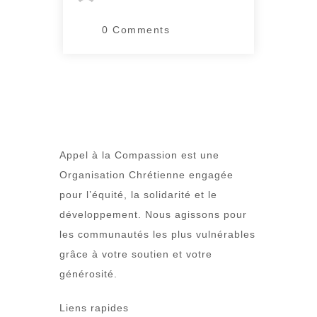
certaines régions,
notamment en milieu
rural et dans les […]
0 Comments
Appel à la Compassion est une
Organisation Chrétienne engagée
pour l’équité, la solidarité et le
développement. Nous agissons pour
les communautés les plus vulnérables
grâce à votre soutien et votre
générosité.
Liens rapides